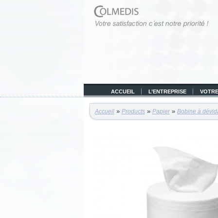
ACCUEIL
L’ENTREPRISE
VOTRE
»
»
»
Accueil
Products
Papier
Bobine à dévid