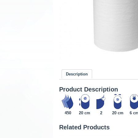
Description
Product Description
450
20 cm
2
20 cm
6 c
Related Products