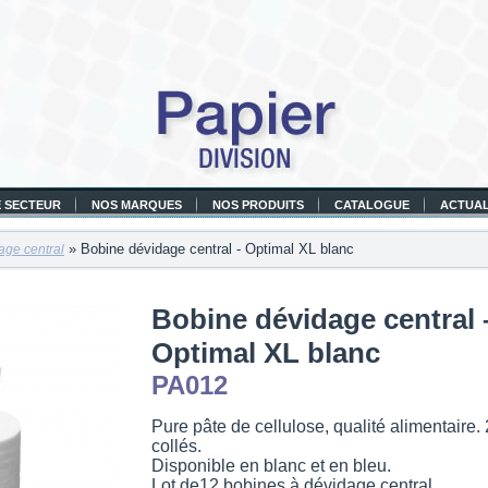
 SECTEUR
NOS MARQUES
NOS PRODUITS
CATALOGUE
ACTUAL
» Bobine dévidage central - Optimal XL blanc
age central
Bobine dévidage central 
Optimal XL blanc
PA012
Pure pâte de cellulose, qualité alimentaire. 
collés.
Disponible en blanc et en bleu.
Lot de12 bobines à dévidage central