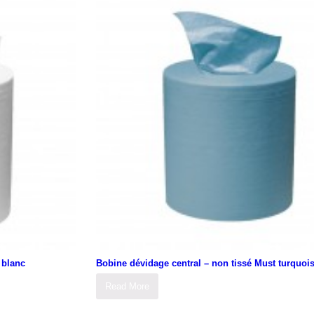
 blanc
Bobine dévidage central – non tissé Must turquoi
Read More