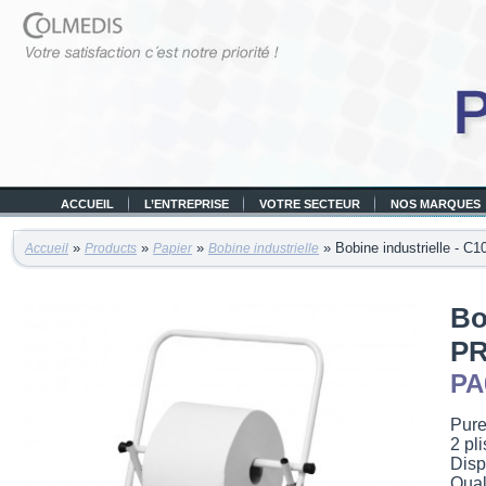
ACCUEIL
L’ENTREPRISE
VOTRE SECTEUR
NOS MARQUES
»
»
»
» Bobine industrielle - C
Accueil
Products
Papier
Bobine industrielle
Bo
P
PA
Pure
2 pli
Disp
Qual