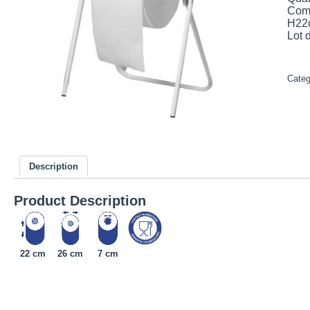
Comp
H22c
Lot 
Cate
Description
Product Description
22 cm
26 cm
7 cm