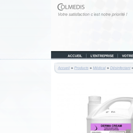
ACCUEIL
L’ENTREPRISE
VOTRE
»
»
»
»
Accueil
Products
Médical
Désinfectant