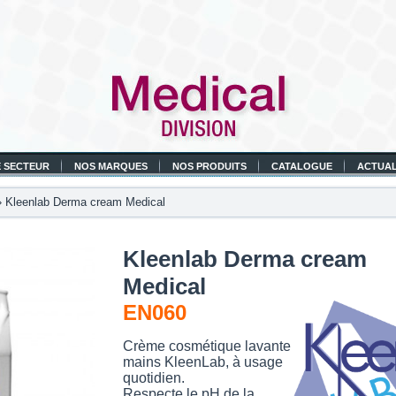
 SECTEUR
NOS MARQUES
NOS PRODUITS
CATALOGUE
ACTUAL
 Kleenlab Derma cream Medical
Kleenlab Derma cream
Medical
EN060
Crème cosmétique lavante
mains KleenLab, à usage
quotidien.
Respecte le pH de la