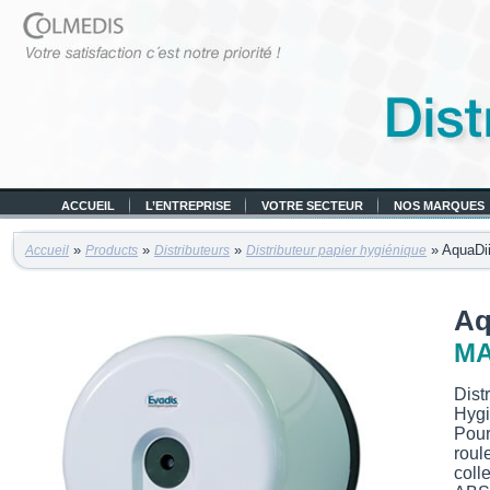
ACCUEIL
L’ENTREPRISE
VOTRE SECTEUR
NOS MARQUES
»
»
»
» AquaDi
Accueil
Products
Distributeurs
Distributeur papier hygiénique
Aq
MA
Dist
Hygi
Pour
roul
colle