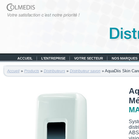
ACCUEIL
L’ENTREPRISE
VOTRE SECTEUR
NOS MARQUES
»
»
»
» AquaDiis Skin Ca
Accueil
Products
Distributeurs
Distributeur savon
Aq
Mé
MA
Syst
dist
ABS 
visi