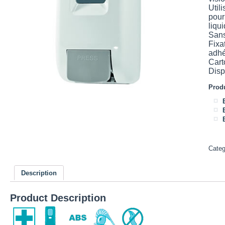
Util
pour
liqu
Sans
Fixa
adhé
Cart
Disp
Produ
Cate
Description
Product Description