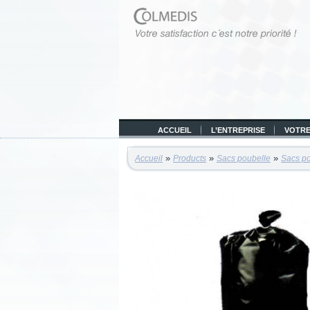
ACCUEIL
L’ENTREPRISE
VOTRE
»
»
»
Accueil
Products
Sacs poubelle
Sacs po