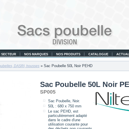
 SECTEUR
NOS MARQUES
NOS PRODUITS
CATALOGUE
ACTUAL
» Sac Poubelle 50L Noir PEHD
ubelles, DASRI, housses
Sac Poubelle 50L Noir P
SP005
Sac Poubelle, Noir.
50L : 680 x 750 mm
Le sac PEHD, est
particulièrement adapté
dans le cadre d'une
utilisation courante pour
des déchets non coupants