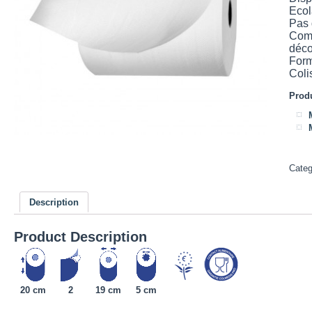
Ecol
Pas 
Comp
déco
Form
Coli
Produ
Cate
Description
Product Description
20 cm
2
19 cm
5 cm