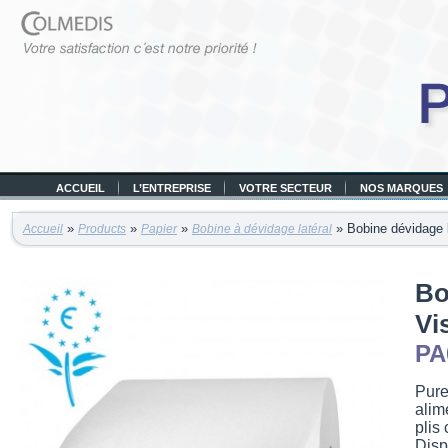
ACCUEIL
L’ENTREPRISE
VOTRE SECTEUR
NOS MARQUES
»
»
»
» Bobine dévidage 
Accueil
Products
Papier
Bobine à dévidage latéral
Bo
Vi
PA
Pure
alim
plis 
Disp