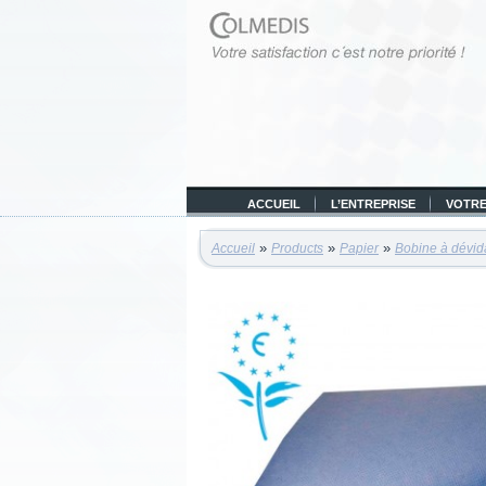
ACCUEIL
L’ENTREPRISE
VOTRE
»
»
»
Accueil
Products
Papier
Bobine à dévida