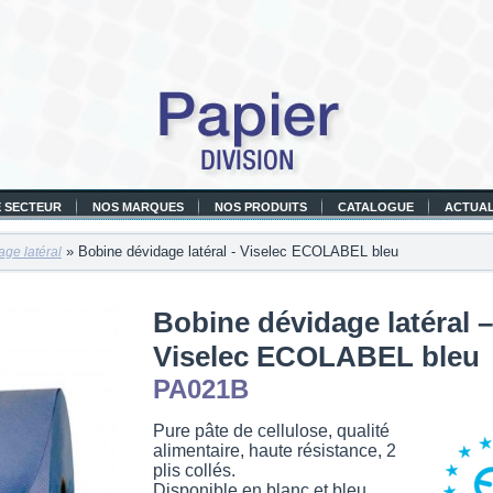
 SECTEUR
NOS MARQUES
NOS PRODUITS
CATALOGUE
ACTUAL
» Bobine dévidage latéral - Viselec ECOLABEL bleu
ge latéral
Bobine dévidage latéral –
Viselec ECOLABEL bleu
PA021B
Pure pâte de cellulose, qualité
alimentaire, haute résistance, 2
plis collés.
Disponible en blanc et bleu.