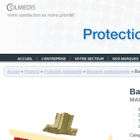
ACCUEIL
L’ENTREPRISE
VOTRE SECTEUR
NOS MARQUES
»
»
»
» Bal
Accueil
Products
Protection individuelle
Brosserie professionnelle
Ba
MA
D
L
Cate