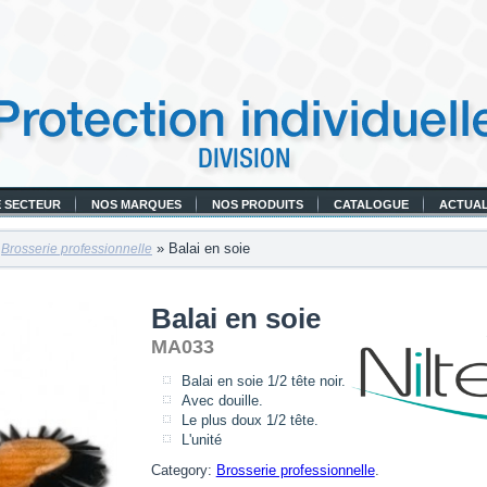
 SECTEUR
NOS MARQUES
NOS PRODUITS
CATALOGUE
ACTUAL
»
» Balai en soie
Brosserie professionnelle
Balai en soie
MA033
Balai en soie 1/2 tête noir.
Avec douille.
Le plus doux 1/2 tête.
L'unité
Category:
Brosserie professionnelle
.