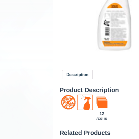
Description
Product Description
12
/colis
Related Products