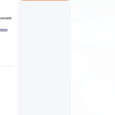
ncernant
retien
.