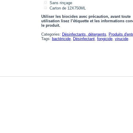
Sans rinçage
Carton de 12X750ML
Utiliser les biocides avec précaution, avant toute
utilisation lisez l’étiquette et les informations co
le produit.
Categories:
Désinfectants, détergents
,
Produits d'ent
Tags:
bactéricide
,
Désinfectant
,
fongicide
,
virucide
.