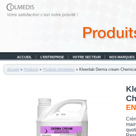
ACCUEIL
L’ENTREPRISE
VOTRE SECTEUR
NOS MARQUES
»
»
» Kleenlab Derma cream Chemica
Accueil
Products
Produits d'entretien
Kl
Ch
EN
Crèm
main
quot
Resp