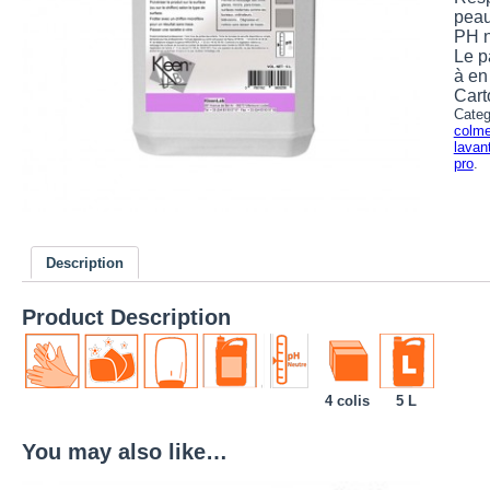
peau,
PH n
Le p
à en
Cart
Categ
colme
lavan
pro
.
Description
Product Description
4 colis
5 L
You may also like…