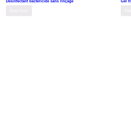
Désinfectant bactéricide sans rinçage
Gel h
Read More
Rea