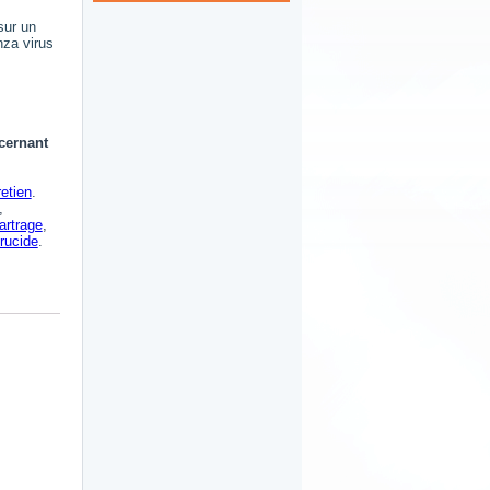
sur un
nza virus
ncernant
retien
.
,
artrage
,
irucide
.