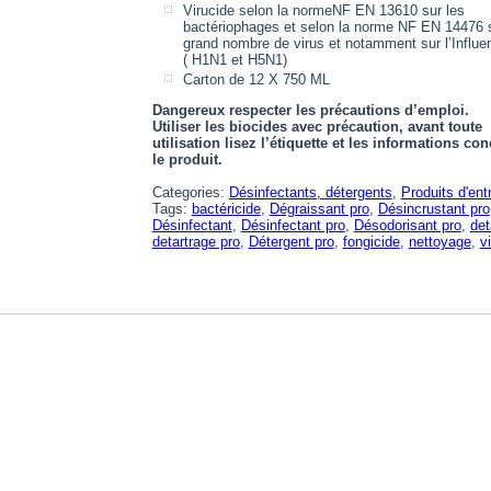
Virucide selon la normeNF EN 13610 sur les
bactériophages et selon la norme NF EN 14476 
grand nombre de virus et notamment sur l’Influe
( H1N1 et H5N1)
Carton de 12 X 750 ML
Dangereux respecter les précautions d’emploi.
Utiliser les biocides avec précaution, avant toute
utilisation lisez l’étiquette et les informations co
le produit.
Categories:
Désinfectants, détergents
,
Produits d'ent
Tags:
bactéricide
,
Dégraissant pro
,
Désincrustant pro
Désinfectant
,
Désinfectant pro
,
Désodorisant pro
,
det
detartrage pro
,
Détergent pro
,
fongicide
,
nettoyage
,
v